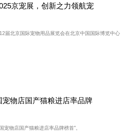
025京宠展，创新之力领航宠
，第12届北京国际宠物用品展览会在北京中国国际博览中心
国宠物店国产猫粮进店率品牌
全国宠物店国产猫粮进店率品牌榜首”。