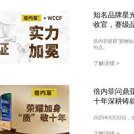
知名品牌星光
收官，赛级
倍内菲斩获“宠物知
句点。
了解详情 >
倍内菲问鼎亚
十年深耕铸
2025年8月22日
了解详情 >