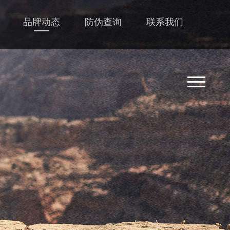
品牌动态
防伪查询
联系我们