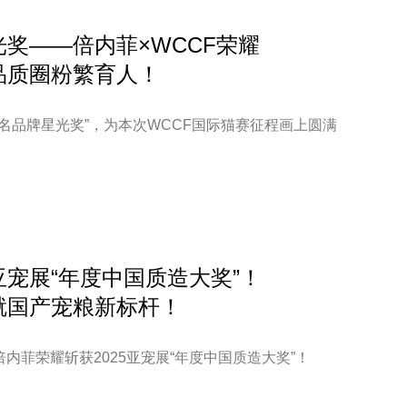
奖——倍内菲×WCCF荣耀
品质圈粉繁育人！
名品牌星光奖”，为本次WCCF国际猫赛征程画上圆满
宠展“年度中国质造大奖”！
就国产宠粮新标杆！
，倍内菲荣耀斩获2025亚宠展“年度中国质造大奖”！